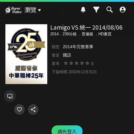
Hami Video
瀏覽
Lamigo VS 統一 2014/08/06
2014．239分鐘 ．
普遍級
．HD畫質
2014年完整賽事
類型
國語
發音
0
星等
下架時間 2032年12月31日
請先登入