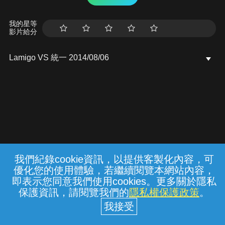
我的星等
影片給分
Lamigo VS 統一 2014/08/06
我們紀錄cookie資訊，以提供客製化內容，可
{{notifyMsg}}
優化您的使用體驗，若繼續閱覽本網站內容，
常見問題
線上客服
服務條款
隱私權保護
即表示您同意我們使用cookies。更多關於隱私
保護資訊，請閱覽我們的
隱私權保護政策
。
中華電信股份有限公司個人家庭分公司
(統一編號：96979949) © 2026