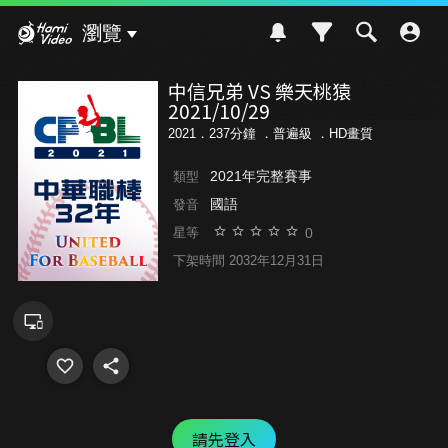
Hami Video
瀏覽
中信兄弟 VS 樂天桃猿
2021/10/29
2021．237分鐘 ．
普遍級
．HD畫質
2021年完整賽事
類型
國語
發音
0
星等
下架時間 2032年12月31日
請先登入