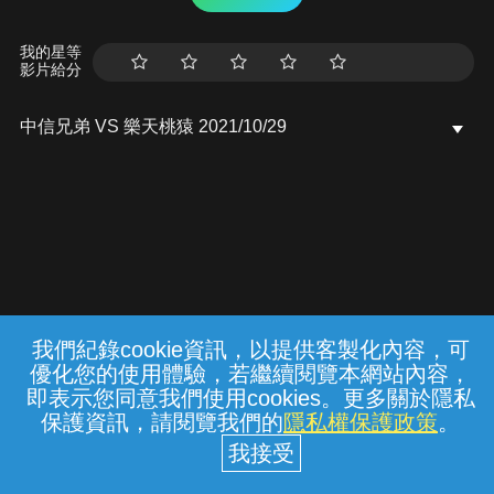
我的星等
影片給分
中信兄弟 VS 樂天桃猿 2021/10/29
我們紀錄cookie資訊，以提供客製化內容，可
{{notifyMsg}}
優化您的使用體驗，若繼續閱覽本網站內容，
常見問題
線上客服
服務條款
隱私權保護
即表示您同意我們使用cookies。更多關於隱私
保護資訊，請閱覽我們的
隱私權保護政策
。
中華電信股份有限公司個人家庭分公司
(統一編號：96979949) © 2026