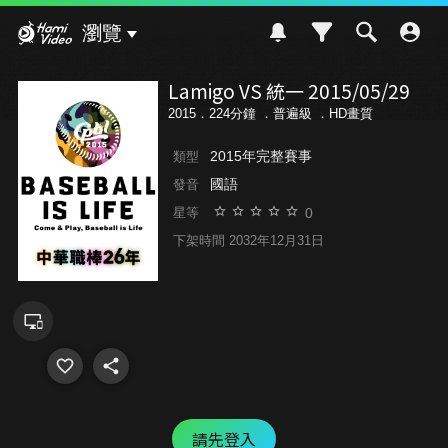
Hami Video
瀏覽
Lamigo VS 統一 2015/05/29
2015．224分鐘 ．
普遍級
．HD畫質
2015年完整賽事
類型
國語
發音
0
星等
下架時間 2032年12月31日
請先登入