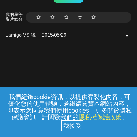
我的星等
影片給分
Lamigo VS 統一 2015/05/29
我們紀錄cookie資訊，以提供客製化內容，可
{{notifyMsg}}
優化您的使用體驗，若繼續閱覽本網站內容，
常見問題
線上客服
服務條款
隱私權保護
即表示您同意我們使用cookies。更多關於隱私
保護資訊，請閱覽我們的
隱私權保護政策
。
中華電信股份有限公司個人家庭分公司
(統一編號：96979949) © 2026