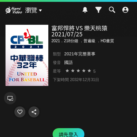
Hami Video
瀏覽
富邦悍將 VS 樂天桃猿
2021/07/25
2021．218分鐘 ．
普遍級
．HD畫質
2021年完整賽事
類型
國語
發音
5
星等
下架時間 2032年12月31日
請先登入