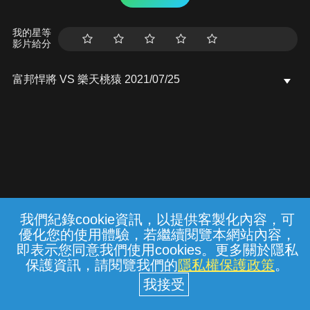
我的星等
影片給分
富邦悍將 VS 樂天桃猿 2021/07/25
我們紀錄cookie資訊，以提供客製化內容，可
{{notifyMsg}}
優化您的使用體驗，若繼續閱覽本網站內容，
常見問題
線上客服
服務條款
隱私權保護
即表示您同意我們使用cookies。更多關於隱私
保護資訊，請閱覽我們的
隱私權保護政策
。
中華電信股份有限公司個人家庭分公司
(統一編號：96979949) © 2026