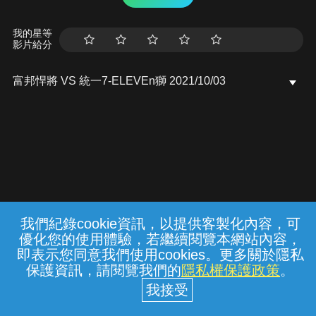
我的星等
影片給分
富邦悍將 VS 統一7-ELEVEn獅 2021/10/03
我們紀錄cookie資訊，以提供客製化內容，可
{{notifyMsg}}
優化您的使用體驗，若繼續閱覽本網站內容，
常見問題
線上客服
服務條款
隱私權保護
即表示您同意我們使用cookies。更多關於隱私
保護資訊，請閱覽我們的
隱私權保護政策
。
中華電信股份有限公司個人家庭分公司
(統一編號：96979949) © 2026