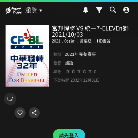
Hami Video
瀏覽
富邦悍將 VS 統一7-ELEVEn獅
2021/10/03
2021．0分鐘 ．
普遍級
．HD畫質
2021年完整賽事
類型
國語
發音
0
星等
下架時間 2032年12月31日
請先登入