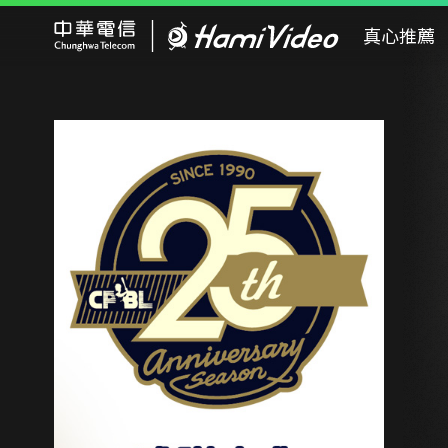
Hami Video
真心推薦