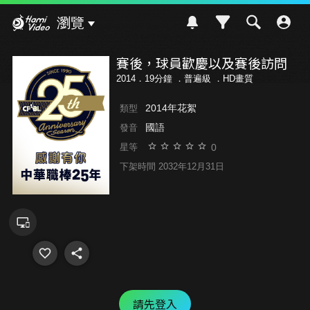
Hami Video
瀏覽
賽後，球員歡慶以及賽後訪問
2014．19分鐘 ．
普遍級
．HD畫質
2014年花絮
類型
國語
發音
0
星等
下架時間 2032年12月31日
請先登入