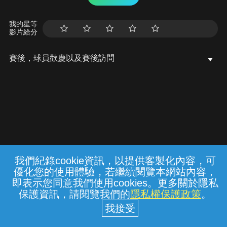
我的星等
影片給分
賽後，球員歡慶以及賽後訪問
我們紀錄cookie資訊，以提供客製化內容，可
{{notifyMsg}}
優化您的使用體驗，若繼續閱覽本網站內容，
常見問題
線上客服
服務條款
隱私權保護
即表示您同意我們使用cookies。更多關於隱私
保護資訊，請閱覽我們的
隱私權保護政策
。
中華電信股份有限公司個人家庭分公司
(統一編號：96979949) © 2026