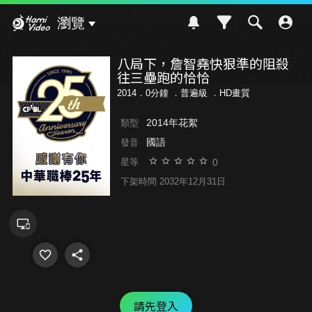
Hami Video
瀏覽
八局下，詹智堯快狠準的阻殺
往三壘跑的恰恰
2014．0分鐘 ．
普遍級
．HD畫質
2014年花絮
類型
國語
發音
0
星等
下架時間 2032年12月31日
請先登入