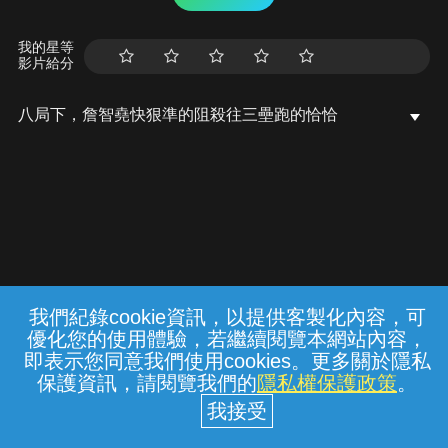
我的星等
影片給分
八局下，詹智堯快狠準的阻殺往三壘跑的恰恰
我們紀錄cookie資訊，以提供客製化內容，可
{{notifyMsg}}
優化您的使用體驗，若繼續閱覽本網站內容，
常見問題
線上客服
服務條款
隱私權保護
即表示您同意我們使用cookies。更多關於隱私
保護資訊，請閱覽我們的
隱私權保護政策
。
中華電信股份有限公司個人家庭分公司
(統一編號：96979949) © 2026