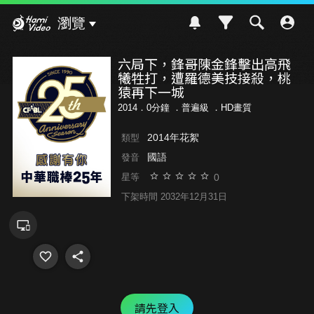
Hami Video
瀏覽
六局下，鋒哥陳金鋒擊出高飛
犧牲打，遭羅德美技接殺，桃
猿再下一城
2014．0分鐘 ．
普遍級
．HD畫質
2014年花絮
類型
國語
發音
0
星等
下架時間 2032年12月31日
請先登入