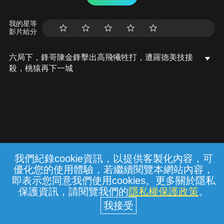
我的星等
影片給分
六局下，鋒哥陳金鋒擊出高飛犧牲打，遭羅德美技接
殺，桃猿再下一城
我們紀錄cookie資訊，以提供客製化內容，可
{{notifyMsg}}
優化您的使用體驗，若繼續閱覽本網站內容，
常見問題
線上客服
服務條款
隱私權保護
即表示您同意我們使用cookies。更多關於隱私
保護資訊，請閱覽我們的
隱私權保護政策
。
中華電信股份有限公司個人家庭分公司
(統一編號：96979949) © 2026