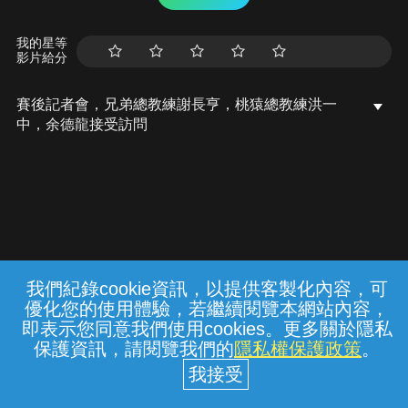
我的星等
影片給分
賽後記者會，兄弟總教練謝長亨，桃猿總教練洪一
中，余德龍接受訪問
我們紀錄cookie資訊，以提供客製化內容，可
{{notifyMsg}}
優化您的使用體驗，若繼續閱覽本網站內容，
常見問題
線上客服
服務條款
隱私權保護
即表示您同意我們使用cookies。更多關於隱私
保護資訊，請閱覽我們的
隱私權保護政策
。
中華電信股份有限公司個人家庭分公司
(統一編號：96979949) © 2026