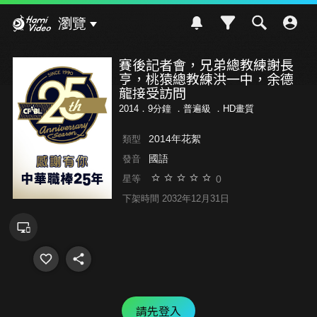
Hami Video
瀏覽
賽後記者會，兄弟總教練謝長
亨，桃猿總教練洪一中，余德
龍接受訪問
2014．9分鐘 ．
普遍級
．HD畫質
2014年花絮
類型
國語
發音
0
星等
下架時間 2032年12月31日
請先登入