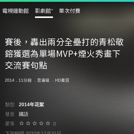
電視運動館
影劇館⁺
單次付費
賽後，轟出兩分全壘打的青松敬
鎔獲選為單場MVP+煙火秀畫下
交流賽句點
2014．11分鐘 ．
普遍級
．HD畫質
類型
2014年花絮
發音
國語
星等
0
下架時間 2032年12月31日