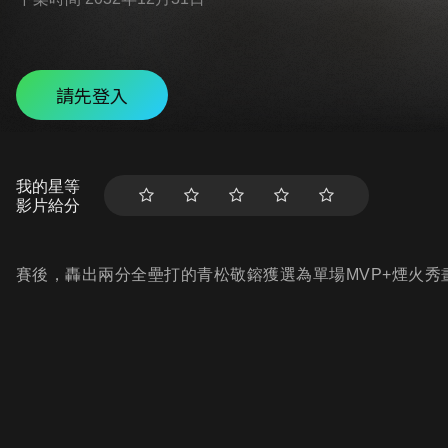
請先登入
我的星等
影片給分
賽後，轟出兩分全壘打的青松敬鎔獲選為單場MVP+煙火秀