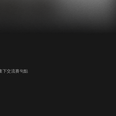
畫下交流賽句點