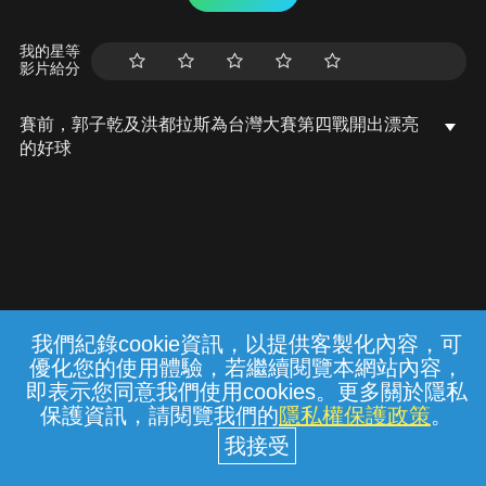
我的星等
影片給分
賽前，郭子乾及洪都拉斯為台灣大賽第四戰開出漂亮
的好球
我們紀錄cookie資訊，以提供客製化內容，可
{{notifyMsg}}
優化您的使用體驗，若繼續閱覽本網站內容，
常見問題
線上客服
服務條款
隱私權保護
即表示您同意我們使用cookies。更多關於隱私
保護資訊，請閱覽我們的
隱私權保護政策
。
中華電信股份有限公司個人家庭分公司
(統一編號：96979949) © 2026