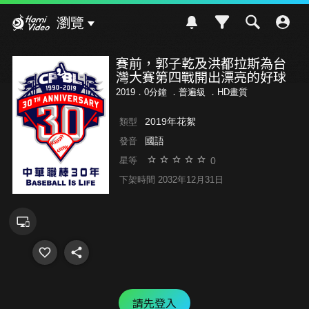
Hami Video
瀏覽
賽前，郭子乾及洪都拉斯為台
灣大賽第四戰開出漂亮的好球
2019．0分鐘 ．
普遍級
．HD畫質
2019年花絮
類型
國語
發音
0
星等
下架時間 2032年12月31日
請先登入