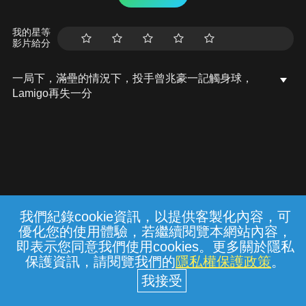
我的星等
影片給分
一局下，滿壘的情況下，投手曾兆豪一記觸身球，
Lamigo再失一分
我們紀錄cookie資訊，以提供客製化內容，可
{{notifyMsg}}
優化您的使用體驗，若繼續閱覽本網站內容，
常見問題
線上客服
服務條款
隱私權保護
即表示您同意我們使用cookies。更多關於隱私
保護資訊，請閱覽我們的
隱私權保護政策
。
中華電信股份有限公司個人家庭分公司
(統一編號：96979949) © 2026