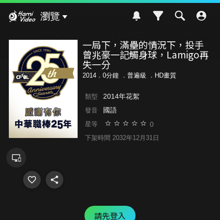
Hami Video
瀏覽
一局下，滿壘的情況下，投手
曾兆豪一記觸身球，Lamigo再
失一分
2014．0分鐘 ．
普遍級
．HD畫質
2014年花絮
類型
國語
發音
0
星等
下架時間 2032年12月31日
請先登入