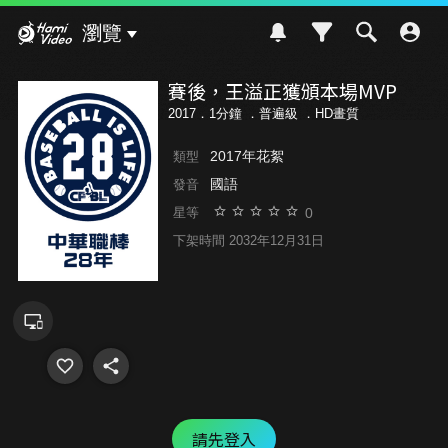
Hami Video
瀏覽
賽後，王溢正獲頒本場MVP
2017．1分鐘 ．
普遍級
．HD畫質
2017年花絮
類型
國語
發音
0
星等
下架時間 2032年12月31日
請先登入