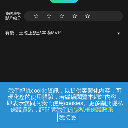
我的星等
影片給分
賽後，王溢正獲頒本場MVP
我們紀錄cookie資訊，以提供客製化內容，可
{{notifyMsg}}
優化您的使用體驗，若繼續閱覽本網站內容，
常見問題
線上客服
服務條款
隱私權保護
即表示您同意我們使用cookies。更多關於隱私
保護資訊，請閱覽我們的
隱私權保護政策
。
中華電信股份有限公司個人家庭分公司
(統一編號：96979949) © 2026