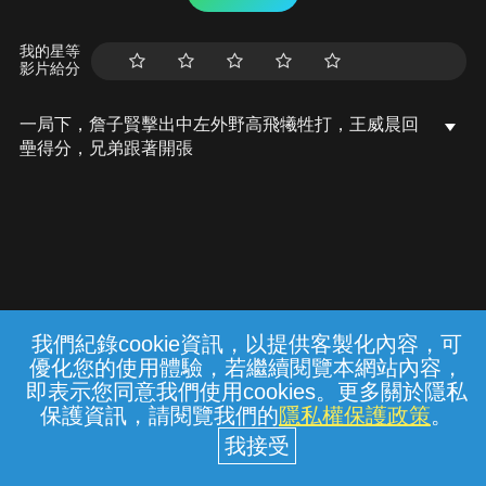
我的星等
影片給分
一局下，詹子賢擊出中左外野高飛犧牲打，王威晨回
壘得分，兄弟跟著開張
我們紀錄cookie資訊，以提供客製化內容，可
{{notifyMsg}}
優化您的使用體驗，若繼續閱覽本網站內容，
常見問題
線上客服
服務條款
隱私權保護
即表示您同意我們使用cookies。更多關於隱私
保護資訊，請閱覽我們的
隱私權保護政策
。
中華電信股份有限公司個人家庭分公司
(統一編號：96979949) © 2026