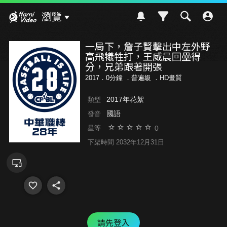
Hami Video
瀏覽
一局下，詹子賢擊出中左外野
高飛犧牲打，王威晨回壘得
分，兄弟跟著開張
2017．0分鐘 ．
普遍級
．HD畫質
2017年花絮
類型
國語
發音
0
星等
下架時間 2032年12月31日
請先登入