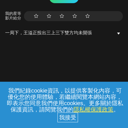
我的星等
影片給分
一局下，王溢正投出三上三下雙方均未開張
我們紀錄cookie資訊，以提供客製化內容，可
{{notifyMsg}}
優化您的使用體驗，若繼續閱覽本網站內容，
常見問題
線上客服
服務條款
隱私權保護
即表示您同意我們使用cookies。更多關於隱私
保護資訊，請閱覽我們的
隱私權保護政策
。
中華電信股份有限公司個人家庭分公司
(統一編號：96979949) © 2026