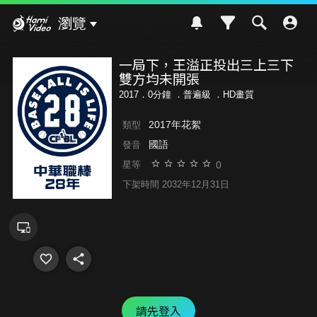
Hami Video
瀏覽
一局下，王溢正投出三上三下
雙方均未開張
2017．0分鐘 ．
普遍級
．HD畫質
2017年花絮
類型
國語
發音
0
星等
下架時間 2032年12月31日
請先登入