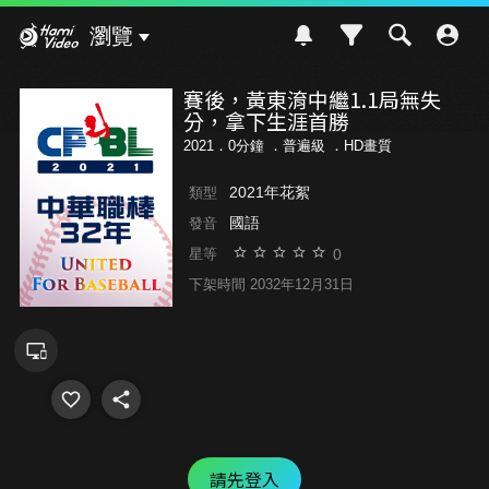
Hami Video
瀏覽
賽後，黃東淯中繼1.1局無失
分，拿下生涯首勝
2021．0分鐘 ．
普遍級
．HD畫質
2021年花絮
類型
國語
發音
0
星等
下架時間 2032年12月31日
請先登入