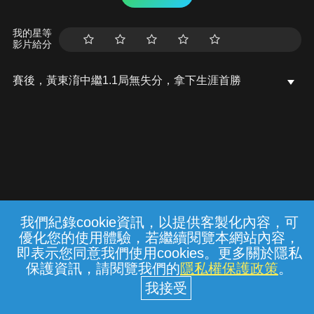
我的星等
影片給分
賽後，黃東淯中繼1.1局無失分，拿下生涯首勝
我們紀錄cookie資訊，以提供客製化內容，可
{{notifyMsg}}
優化您的使用體驗，若繼續閱覽本網站內容，
常見問題
線上客服
服務條款
隱私權保護
即表示您同意我們使用cookies。更多關於隱私
保護資訊，請閱覽我們的
隱私權保護政策
。
中華電信股份有限公司個人家庭分公司
(統一編號：96979949) © 2026