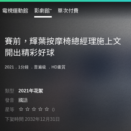
電視運動館
影劇館⁺
單次付費
賽前，輝葉按摩椅總經理施上文
開出精彩好球
2021．1分鐘 ．
普遍級
．HD畫質
類型
2021年花絮
發音
國語
星等
0
下架時間 2032年12月31日