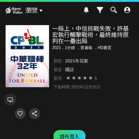
Hami Video
瀏覽
一局上，中信挑戰失敗，許基
宏執行觸擊戰術，最終維持原
判在一壘出局
2021．1分鐘 ．
普遍級
．HD畫質
2021年花絮
類型
國語
發音
5
星等
下架時間 2032年12月31日
請先登入