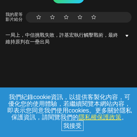
我的星等
影片給分
一局上，中信挑戰失敗，許基宏執行觸擊戰術，最終
維持原判在一壘出局
我們紀錄cookie資訊，以提供客製化內容，可
{{notifyMsg}}
優化您的使用體驗，若繼續閱覽本網站內容，
常見問題
線上客服
服務條款
隱私權保護
即表示您同意我們使用cookies。更多關於隱私
保護資訊，請閱覽我們的
隱私權保護政策
。
中華電信股份有限公司個人家庭分公司
(統一編號：96979949) © 2026