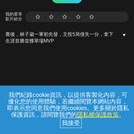
我的星等
影片給分
賽後，林子崴一軍初先發，主投5局僅失一分，拿下
生涯首勝並獲單場MVP
我們紀錄cookie資訊，以提供客製化內容，可
{{notifyMsg}}
優化您的使用體驗，若繼續閱覽本網站內容，
常見問題
線上客服
服務條款
隱私權保護
即表示您同意我們使用cookies。更多關於隱私
保護資訊，請閱覽我們的
隱私權保護政策
。
中華電信股份有限公司個人家庭分公司
(統一編號：96979949) © 2026