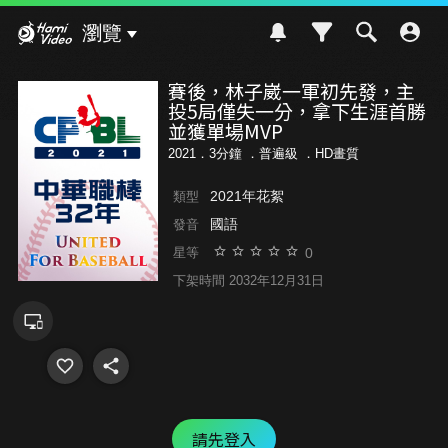
Hami Video
瀏覽
賽後，林子崴一軍初先發，主
投5局僅失一分，拿下生涯首勝
並獲單場MVP
2021．3分鐘 ．
普遍級
．HD畫質
2021年花絮
類型
國語
發音
0
星等
下架時間 2032年12月31日
請先登入