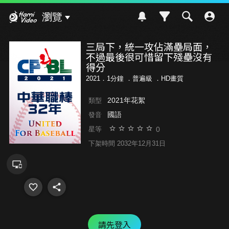
Hami Video
瀏覽
三局下，統一攻佔滿壘局面，
不過最後很可惜留下殘壘沒有
得分
2021．1分鐘 ．
普遍級
．HD畫質
2021年花絮
類型
國語
發音
0
星等
下架時間 2032年12月31日
請先登入