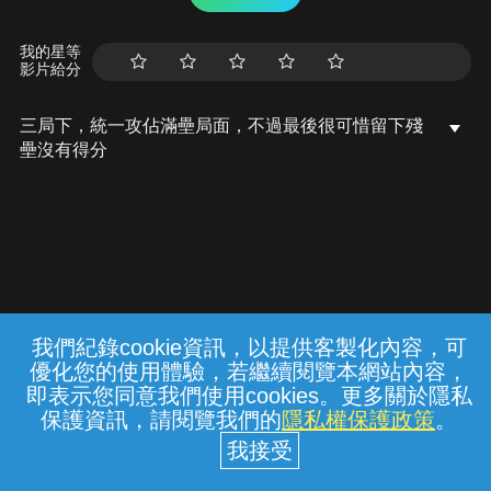
我的星等
影片給分
三局下，統一攻佔滿壘局面，不過最後很可惜留下殘
壘沒有得分
我們紀錄cookie資訊，以提供客製化內容，可
{{notifyMsg}}
優化您的使用體驗，若繼續閱覽本網站內容，
常見問題
線上客服
服務條款
隱私權保護
即表示您同意我們使用cookies。更多關於隱私
保護資訊，請閱覽我們的
隱私權保護政策
。
中華電信股份有限公司個人家庭分公司
(統一編號：96979949) © 2026