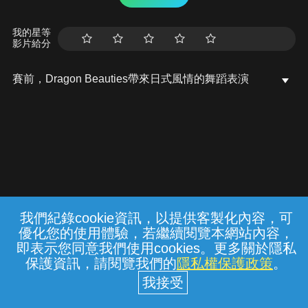
我的星等
影片給分
賽前，Dragon Beauties帶來日式風情的舞蹈表演
我們紀錄cookie資訊，以提供客製化內容，可
{{notifyMsg}}
優化您的使用體驗，若繼續閱覽本網站內容，
常見問題
線上客服
服務條款
隱私權保護
即表示您同意我們使用cookies。更多關於隱私
保護資訊，請閱覽我們的
隱私權保護政策
。
中華電信股份有限公司個人家庭分公司
(統一編號：96979949) © 2026