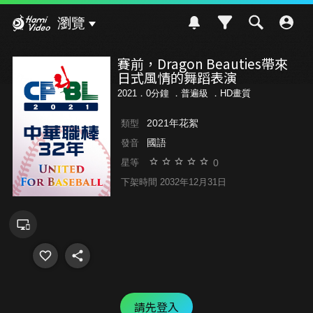
Hami Video
瀏覽
賽前，Dragon Beauties帶來
日式風情的舞蹈表演
2021．0分鐘 ．
普遍級
．HD畫質
2021年花絮
類型
國語
發音
0
星等
下架時間 2032年12月31日
請先登入