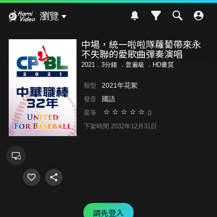
Hami Video
瀏覽
中場，統一啦啦隊蘿蔔帶來永
不失聯的愛歌曲彈奏演唱
2021．3分鐘 ．
普遍級
．HD畫質
2021年花絮
類型
國語
發音
0
星等
下架時間 2032年12月31日
請先登入