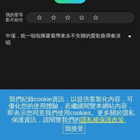
我的星等
影片給分
中場，統一啦啦隊蘿蔔帶來永不失聯的愛歌曲彈奏演
唱
我們紀錄cookie資訊，以提供客製化內容，可
{{notifyMsg}}
優化您的使用體驗，若繼續閱覽本網站內容，
常見問題
線上客服
服務條款
隱私權保護
即表示您同意我們使用cookies。更多關於隱私
保護資訊，請閱覽我們的
隱私權保護政策
。
中華電信股份有限公司個人家庭分公司
(統一編號：96979949) © 2026