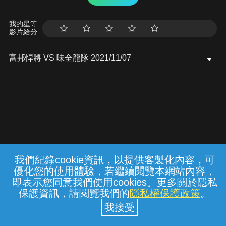
我的星等
影片給分
富邦悍將 VS 味全龍隊 2021/11/07
我們紀錄cookie資訊，以提供客製化內容，可
{{notifyMsg}}
優化您的使用體驗，若繼續閱覽本網站內容，
常見問題
線上客服
服務條款
隱私權保護
即表示您同意我們使用cookies。更多關於隱私
保護資訊，請閱覽我們的
隱私權保護政策
。
中華電信股份有限公司個人家庭分公司
(統一編號：96979949) © 2026