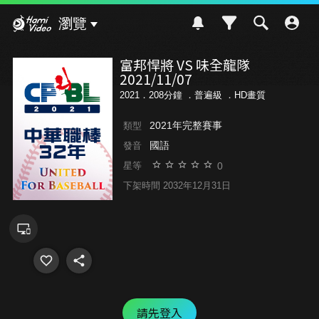
Hami Video
瀏覽
富邦悍將 VS 味全龍隊
2021/11/07
2021．208分鐘 ．
普遍級
．HD畫質
2021年完整賽事
類型
國語
發音
0
星等
下架時間 2032年12月31日
請先登入