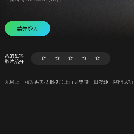
請先登入
我的星等
影片給分
九局上，張政禹美技相挺加上再見雙殺，田澤純一關門成功