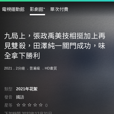
電視運動館
影劇館⁺
單次付費
九局上，張政禹美技相挺加上再
見雙殺，田澤純一關門成功，味
全拿下勝利
2021．2分鐘 ．
普遍級
．HD畫質
類型
2021年花絮
發音
國語
星等
0
下架時間 2032年12月31日