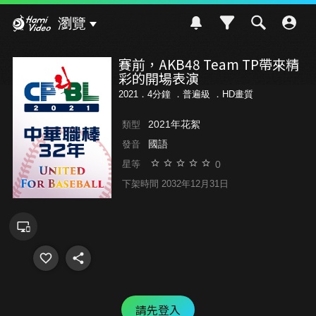
Hami Video
瀏覽
賽前，AKB48 Team TP帶來精
彩的開場表演
2021．4分鐘 ．
普遍級
．HD畫質
2021年花絮
類型
國語
發音
0
星等
下架時間 2032年12月31日
請先登入