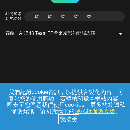
我的星等
影片給分
賽前，AKB48 Team TP帶來精彩的開場表演
我們紀錄cookie資訊，以提供客製化內容，可
{{notifyMsg}}
優化您的使用體驗，若繼續閱覽本網站內容，
常見問題
線上客服
服務條款
隱私權保護
即表示您同意我們使用cookies。更多關於隱私
保護資訊，請閱覽我們的
隱私權保護政策
。
中華電信股份有限公司個人家庭分公司
(統一編號：96979949) © 2026