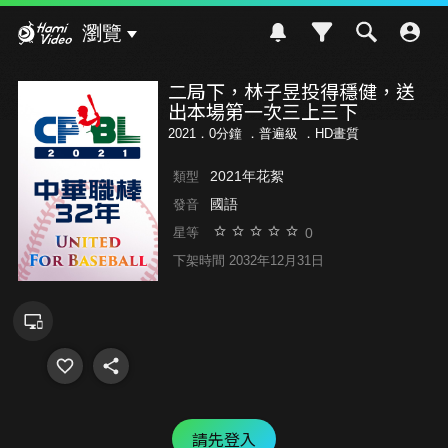
Hami Video
瀏覽
二局下，林子昱投得穩健，送
出本場第一次三上三下
2021．0分鐘 ．
普遍級
．HD畫質
2021年花絮
類型
國語
發音
0
星等
下架時間 2032年12月31日
請先登入