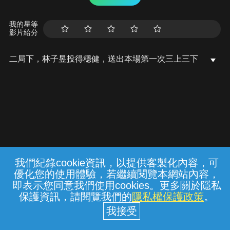
我的星等
影片給分
二局下，林子昱投得穩健，送出本場第一次三上三下
我們紀錄cookie資訊，以提供客製化內容，可
{{notifyMsg}}
優化您的使用體驗，若繼續閱覽本網站內容，
常見問題
線上客服
服務條款
隱私權保護
即表示您同意我們使用cookies。更多關於隱私
保護資訊，請閱覽我們的
隱私權保護政策
。
中華電信股份有限公司個人家庭分公司
(統一編號：96979949) © 2026