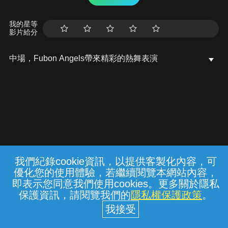
我的星等
影片給分
中場，Fubon Angels帶來精彩的熱舞表演
我們紀錄cookie資訊，以提供客製化內容，可
{{notifyMsg}}
優化您的使用體驗，若繼續閱覽本網站內容，
常見問題
線上客服
服務條款
隱私權保護
即表示您同意我們使用cookies。更多關於隱私
保護資訊，請閱覽我們的
隱私權保護政策
。
中華電信股份有限公司個人家庭分公司
(統一編號：96979949) © 2026