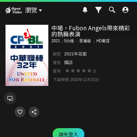
Hami Video
瀏覽
中場，Fubon Angels帶來精彩
的熱舞表演
2021．0分鐘 ．
普遍級
．HD畫質
2021年花絮
類型
國語
發音
0
星等
下架時間 2032年12月31日
請先登入