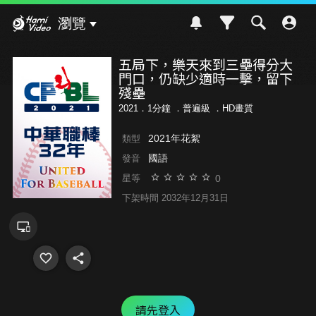
Hami Video
瀏覽
五局下，樂天來到三壘得分大
門口，仍缺少適時一擊，留下
殘壘
2021．1分鐘 ．
普遍級
．HD畫質
2021年花絮
類型
國語
發音
0
星等
下架時間 2032年12月31日
請先登入