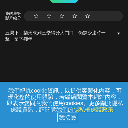
我的星等
影片給分
五局下，樂天來到三壘得分大門口，仍缺少適時一
擊，留下殘壘
我們紀錄cookie資訊，以提供客製化內容，可
{{notifyMsg}}
優化您的使用體驗，若繼續閱覽本網站內容，
常見問題
線上客服
服務條款
隱私權保護
即表示您同意我們使用cookies。更多關於隱私
保護資訊，請閱覽我們的
隱私權保護政策
。
中華電信股份有限公司個人家庭分公司
(統一編號：96979949) © 2026