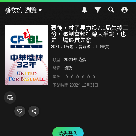
Hami Video
瀏覽
賽後，林子昱力投7.1局失掉三
分，壓制富邦打線大半場，也
是一場優質先發
2021．1分鐘 ．
普遍級
．HD畫質
2021年花絮
類型
國語
發音
0
星等
下架時間 2032年12月31日
請先登入