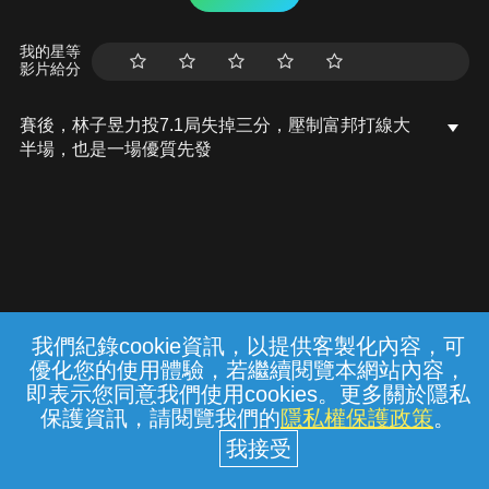
我的星等
影片給分
賽後，林子昱力投7.1局失掉三分，壓制富邦打線大
半場，也是一場優質先發
我們紀錄cookie資訊，以提供客製化內容，可
{{notifyMsg}}
優化您的使用體驗，若繼續閱覽本網站內容，
常見問題
線上客服
服務條款
隱私權保護
即表示您同意我們使用cookies。更多關於隱私
保護資訊，請閱覽我們的
隱私權保護政策
。
中華電信股份有限公司個人家庭分公司
(統一編號：96979949) © 2026