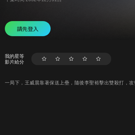
請先登入
我的星等
影片給分
一局下，王威晨靠著保送上壘，隨後李聖裕擊出雙殺打，攻