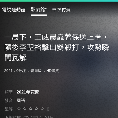
電視運動館
影劇館⁺
單次付費
一局下，王威晨靠著保送上壘，
隨後李聖裕擊出雙殺打，攻勢瞬
間瓦解
2021．0分鐘 ．
普遍級
．HD畫質
類型
2021年花絮
發音
國語
星等
0
下架時間 2032年12月31日