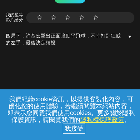
我的星等
影片給分
四局下，許基宏擊出正面強勁平飛球，不幸打到狂威
的左手，最後決定續投
我們紀錄cookie資訊，以提供客製化內容，可
{{notifyMsg}}
優化您的使用體驗，若繼續閱覽本網站內容，
常見問題
線上客服
服務條款
隱私權保護
即表示您同意我們使用cookies。更多關於隱私
保護資訊，請閱覽我們的
隱私權保護政策
。
中華電信股份有限公司個人家庭分公司
(統一編號：96979949) © 2026