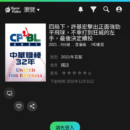
Hami Video
瀏覽
四局下，許基宏擊出正面強勁
平飛球，不幸打到狂威的左
手，最後決定續投
2021．0分鐘 ．
普遍級
．HD畫質
2021年花絮
類型
國語
發音
0
星等
下架時間 2032年12月31日
請先登入