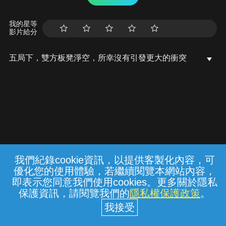
我的星等
影片給分
五局下，雙方板凳淨空，所幸沒有引發更大的衝突
我們紀錄cookie資訊，以提供客製化內容，可
{{notifyMsg}}
優化您的使用體驗，若繼續閱覽本網站內容，
常見問題
線上客服
服務條款
隱私權保護
即表示您同意我們使用cookies。更多關於隱私
保護資訊，請閱覽我們的
隱私權保護政策
。
中華電信股份有限公司個人家庭分公司
(統一編號：96979949) © 2026