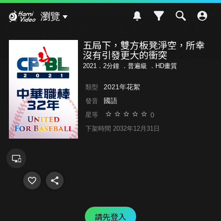
Hami Video
瀏覽
五局下，雙方板凳淨空，所幸
沒有引發更大的衝突
2021．2分鐘 ．
普遍級
．HD畫質
2021年花絮
類型
國語
發音
0
星等
下架時間 2032年12月31日
請先登入