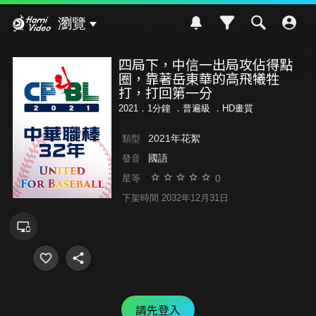
Hami Video
瀏覽
四局下，中信一出局攻佔得點
圈，靠著岳東華的高飛犧牲
打，打回第一分
2021．1分鐘 ．
普遍級
．HD畫質
2021年花絮
類型
國語
發音
0
星等
下架時間 2032年12月31日
請先登入