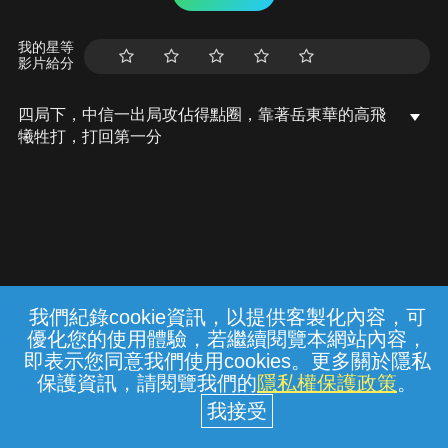
我的星等
影片給分
四局下，中信一出局攻佔得點圈，靠著岳東華的高飛
犧牲打，打回第一分
我們紀錄cookie資訊，以提供客製化內容，可
{{notifyMsg}}
優化您的使用體驗，若繼續閱覽本網站內容，
常見問題
線上客服
服務條款
隱私權保護
即表示您同意我們使用cookies。更多關於隱私
保護資訊，請閱覽我們的
隱私權保護政策
。
中華電信股份有限公司個人家庭分公司
(統一編號：96979949) © 2026