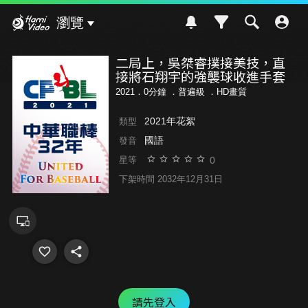
Hami Video
瀏覽
二局上，吳桀睿撲接美技，直
接將石翔宇的強襲球收進手套
2021．0分鐘 ．
普遍級
．HD畫質
2021年花絮
類型
國語
發音
0
星等
下架時間 2032年12月31日
請先登入