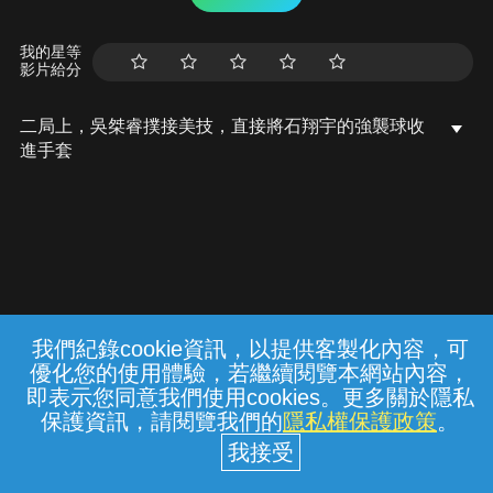
我的星等
影片給分
二局上，吳桀睿撲接美技，直接將石翔宇的強襲球收
進手套
我們紀錄cookie資訊，以提供客製化內容，可
{{notifyMsg}}
優化您的使用體驗，若繼續閱覽本網站內容，
常見問題
線上客服
服務條款
隱私權保護
即表示您同意我們使用cookies。更多關於隱私
保護資訊，請閱覽我們的
隱私權保護政策
。
中華電信股份有限公司個人家庭分公司
(統一編號：96979949) © 2026