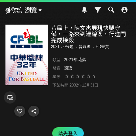
Hami Video
瀏覽
八局上，陳文杰展現快腿守
備，一路來到邊線區，行進間
完成接殺
2021．0分鐘 ．
普遍級
．HD畫質
2021年花絮
類型
國語
發音
0
星等
下架時間 2032年12月31日
請先登入