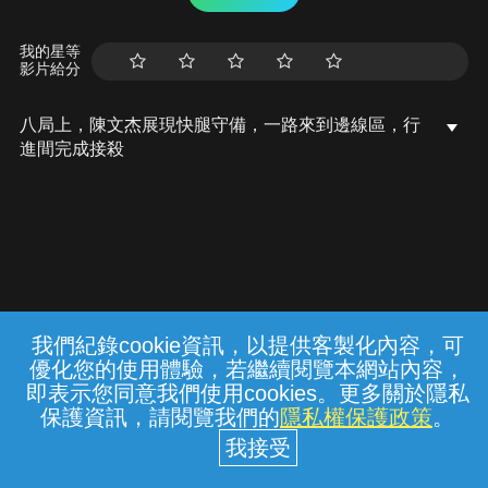
我的星等
影片給分
八局上，陳文杰展現快腿守備，一路來到邊線區，行
進間完成接殺
我們紀錄cookie資訊，以提供客製化內容，可
{{notifyMsg}}
優化您的使用體驗，若繼續閱覽本網站內容，
常見問題
線上客服
服務條款
隱私權保護
即表示您同意我們使用cookies。更多關於隱私
保護資訊，請閱覽我們的
隱私權保護政策
。
中華電信股份有限公司個人家庭分公司
(統一編號：96979949) © 2026