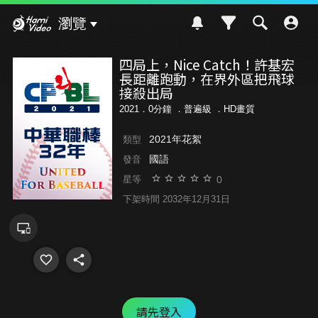
Hami Video
瀏覽
四局上，Nice Catch！許基宏
長距離跑動，在界外區把飛球
接殺出局
2021．0分鐘 ．
普遍級
．HD畫質
2021年花絮
類型
國語
發音
0
星等
下架時間 2032年12月31日
請先登入