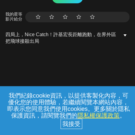
我的星等
影片給分
四局上，Nice Catch！許基宏長距離跑動，在界外區
把飛球接殺出局
我們紀錄cookie資訊，以提供客製化內容，可
{{notifyMsg}}
優化您的使用體驗，若繼續閱覽本網站內容，
常見問題
線上客服
服務條款
隱私權保護
即表示您同意我們使用cookies。更多關於隱私
保護資訊，請閱覽我們的
隱私權保護政策
。
中華電信股份有限公司個人家庭分公司
(統一編號：96979949) © 2026