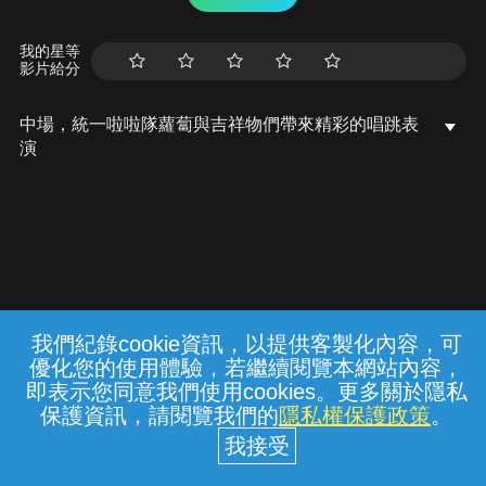
我的星等
影片給分
中場，統一啦啦隊蘿蔔與吉祥物們帶來精彩的唱跳表
演
我們紀錄cookie資訊，以提供客製化內容，可
{{notifyMsg}}
優化您的使用體驗，若繼續閱覽本網站內容，
常見問題
線上客服
服務條款
隱私權保護
即表示您同意我們使用cookies。更多關於隱私
保護資訊，請閱覽我們的
隱私權保護政策
。
中華電信股份有限公司個人家庭分公司
(統一編號：96979949) © 2026