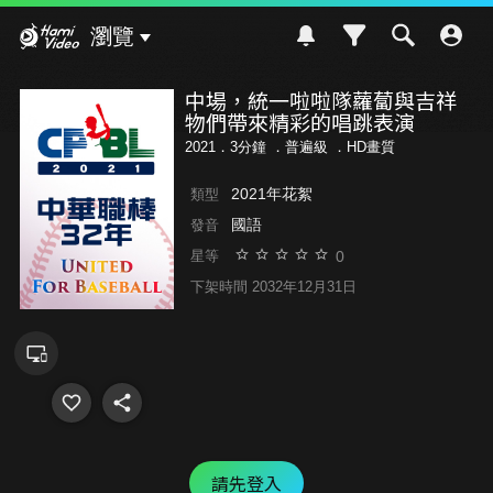
Hami Video
瀏覽
中場，統一啦啦隊蘿蔔與吉祥
物們帶來精彩的唱跳表演
2021．3分鐘 ．
普遍級
．HD畫質
2021年花絮
類型
國語
發音
0
星等
下架時間 2032年12月31日
請先登入