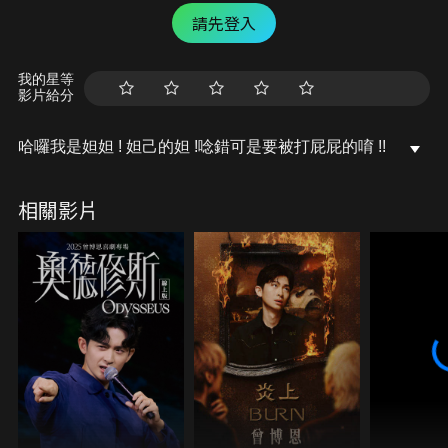
請先登入
我的星等
影片給分
哈囉我是妲妲 ! 妲己的妲 !唸錯可是要被打屁屁的唷 !!
相關影片