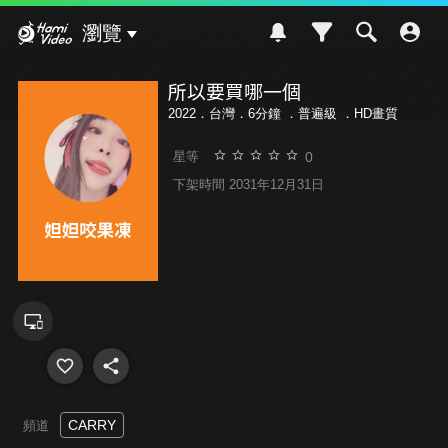
Hami Video
瀏覽
所以要買哪一個
2022．台灣．6分鐘 ．
普遍級
．HD畫質
0
星等
下架時間 2031年12月31日
CARRY
頻道