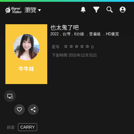
Hami Video
瀏覽
也太鬼了吧
2022．台灣．6分鐘 ．
普遍級
．HD畫質
0
星等
下架時間 2031年12月31日
CARRY
頻道