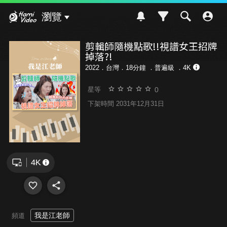
Hami Video
瀏覽
剪輯師隨機點歌!!視譜女王招牌
掉落?!
2022．台灣．18分鐘 ．
普遍級
．4K
0
星等
下架時間 2031年12月31日
我是江老師
頻道