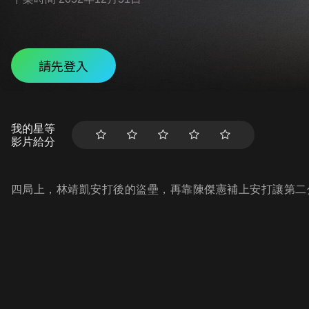
請先登入
我的星等
影片給分
四局上，林靖凱安打後的盜壘，再靠陳傑憲補上安打讓第二