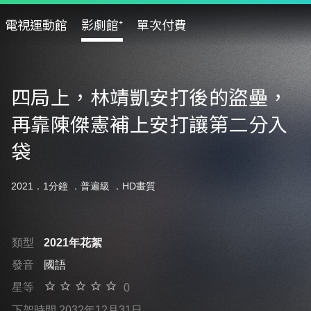
電視運動館
影劇館⁺
單次付費
四局上，林靖凱安打後的盜壘，
再靠陳傑憲補上安打讓第二分入
袋
2021．1分鐘 ．
普遍級
．HD畫質
類型
2021年花絮
發音
國語
星等
0
下架時間 2032年12月31日