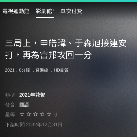
電視運動館
影劇館⁺
單次付費
三局上，申皓瑋、于森旭接連安
打，再為富邦攻回一分
2021．0分鐘 ．
普遍級
．HD畫質
類型
2021年花絮
發音
國語
星等
0
下架時間 2032年12月31日