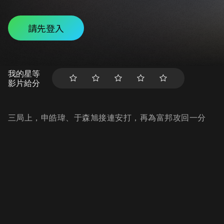
請先登入
我的星等
影片給分
三局上，申皓瑋、于森旭接連安打，再為富邦攻回一分