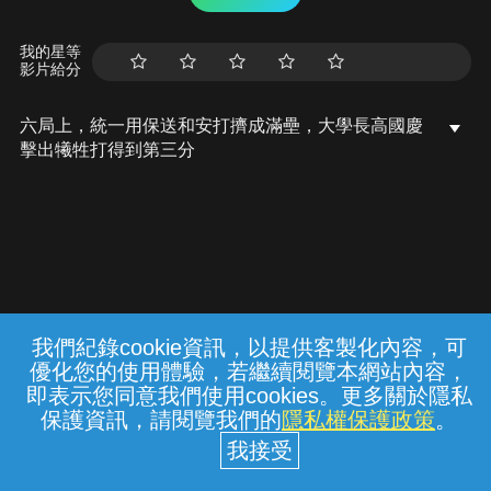
我的星等
影片給分
六局上，統一用保送和安打擠成滿壘，大學長高國慶
擊出犧牲打得到第三分
我們紀錄cookie資訊，以提供客製化內容，可
{{notifyMsg}}
優化您的使用體驗，若繼續閱覽本網站內容，
常見問題
線上客服
服務條款
隱私權保護
即表示您同意我們使用cookies。更多關於隱私
保護資訊，請閱覽我們的
隱私權保護政策
。
中華電信股份有限公司個人家庭分公司
(統一編號：96979949) © 2026