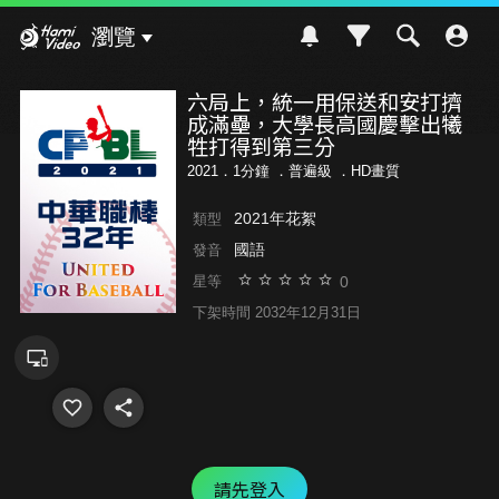
Hami Video
瀏覽
六局上，統一用保送和安打擠
成滿壘，大學長高國慶擊出犧
牲打得到第三分
2021．1分鐘 ．
普遍級
．HD畫質
2021年花絮
類型
國語
發音
0
星等
下架時間 2032年12月31日
請先登入