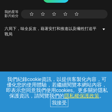
我的星等
影片給分
六局下，味全反攻，藉著安打和推進以及犧牲打追平
戰局
我們紀錄cookie資訊，以提供客製化內容，可
{{notifyMsg}}
優化您的使用體驗，若繼續閱覽本網站內容，
常見問題
線上客服
服務條款
隱私權保護
即表示您同意我們使用cookies。更多關於隱私
保護資訊，請閱覽我們的
隱私權保護政策
。
中華電信股份有限公司個人家庭分公司
(統一編號：96979949) © 2026