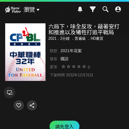
Hami Video
瀏覽
六局下，味全反攻，藉著安打
和推進以及犧牲打追平戰局
2021．2分鐘 ．
普遍級
．HD畫質
2021年花絮
類型
國語
發音
0
星等
下架時間 2032年12月31日
請先登入