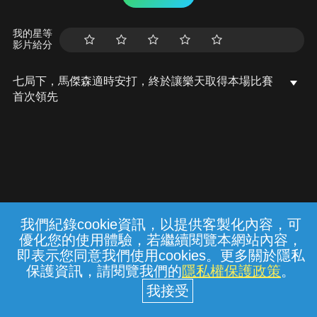
我的星等
影片給分
七局下，馬傑森適時安打，終於讓樂天取得本場比賽
首次領先
我們紀錄cookie資訊，以提供客製化內容，可
{{notifyMsg}}
優化您的使用體驗，若繼續閱覽本網站內容，
常見問題
線上客服
服務條款
隱私權保護
即表示您同意我們使用cookies。更多關於隱私
保護資訊，請閱覽我們的
隱私權保護政策
。
中華電信股份有限公司個人家庭分公司
(統一編號：96979949) © 2026