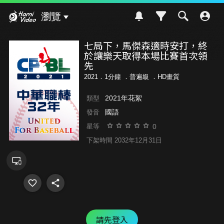
Hami Video
瀏覽
七局下，馬傑森適時安打，終
於讓樂天取得本場比賽首次領
先
2021．1分鐘 ．
普遍級
．HD畫質
2021年花絮
類型
國語
發音
0
星等
下架時間 2032年12月31日
請先登入