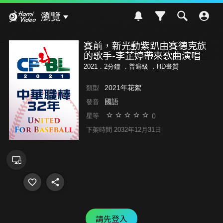
Hami Video
瀏覽
賽前，新光動紫趴由賽德克族
的歌手-李芷婷帶來歌曲演唱
2021．2分鐘 ．
普遍級
．HD畫質
2021年花絮
類型
國語
發音
0
星等
下架時間 2032年12月31日
請先登入