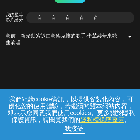
我的星等
影片給分
賽前，新光動紫趴由賽德克族的歌手-李芷婷帶來歌
曲演唱
我們紀錄cookie資訊，以提供客製化內容，可
{{notifyMsg}}
優化您的使用體驗，若繼續閱覽本網站內容，
常見問題
線上客服
服務條款
隱私權保護
即表示您同意我們使用cookies。更多關於隱私
保護資訊，請閱覽我們的
隱私權保護政策
。
中華電信股份有限公司個人家庭分公司
(統一編號：96979949) © 2026