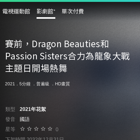
電視運動館
影劇館⁺
單次付費
賽前，Dragon Beauties和
Passion Sisters合力為龍象大戰
主題日開場熱舞
2021．5分鐘 ．
普遍級
．HD畫質
類型
2021年花絮
發音
國語
星等
0
下架時間 2032年12月31日