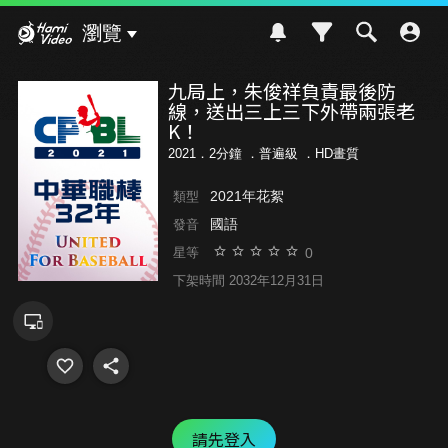
Hami Video
瀏覽
九局上，朱俊祥負責最後防
線，送出三上三下外帶兩張老
K！
2021．2分鐘 ．
普遍級
．HD畫質
2021年花絮
類型
國語
發音
0
星等
下架時間 2032年12月31日
請先登入