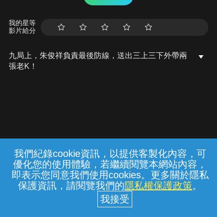
我的星等
影片給分
九局上，朱俊祥負責最後防線，送出三上三下外帶兩
張老K！
我們紀錄cookie資訊，以提供客製化內容，可
{{notifyMsg}}
優化您的使用體驗，若繼續閱覽本網站內容，
常見問題
線上客服
服務條款
隱私權保護
即表示您同意我們使用cookies。更多關於隱私
保護資訊，請閱覽我們的
隱私權保護政策
。
中華電信股份有限公司個人家庭分公司
(統一編號：96979949) © 2026