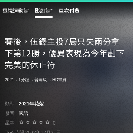
電視運動館
影劇館⁺
單次付費
賽後，伍鐸主投7局只失兩分拿
下第12勝，優異表現為今年劃下
完美的休止符
2021．1分鐘 ．
普遍級
．HD畫質
類型
2021年花絮
發音
國語
星等
0
下架時間 2032年12月31日