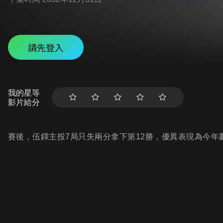
請先登入
我的星等
影片給分
賽後，伍鐸主投7局只失兩分拿下第12勝，優異表現為今年